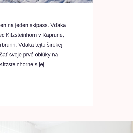
 len na jeden skipass. Vďaka
c Kitzsteinhorn v Kaprune,
brunn. Vďaka tejto širokej
úšať svoje prvé oblúky na
tzsteinhorne s jej