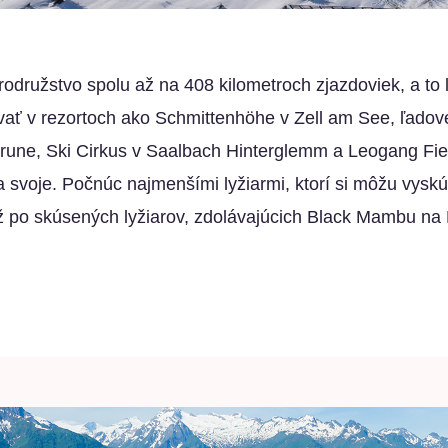
odružstvo spolu až na 408 kilometroch zjazdoviek, a to
ť v rezortoch ako Schmittenhöhe v Zell am See, ľadove
rune, Ski Cirkus v Saalbach Hinterglemm a Leogang Fier
a svoje. Počnúc najmenšími lyžiarmi, ktorí si môžu vysk
po skúsených lyžiarov, zdolávajúcich Black Mambu na Ki