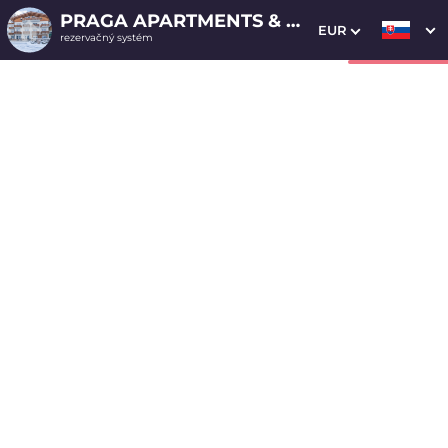
PRAGA APARTMENTS & RESTAURANT
EUR
rezervačný systém
1. Výber pobytu
2. Doplnkové služby
3. Vaše údaje
Apartmán - štúdio 12
Dátum príchodu
Dátum odchodu
Prosím vyberte
Prosím vyberte