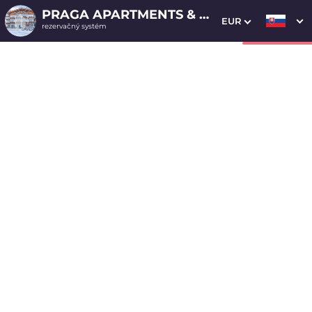
PRAGA APARTMENTS & RESTAURANT
EUR
rezervačný systém
1. Výber pobytu
2. Doplnkové služby
3. Vaše údaje
Apartmán - štúdio 8
Dátum príchodu
Dátum odchodu
Prosím vyberte
Prosím vyberte