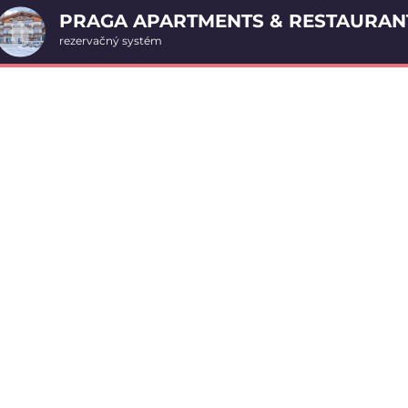
PRAGA APARTMENTS & RESTAURAN
rezervačný systém
2. Doplnkové služby
Apartmán - štúdio 7
u
rte
Pr