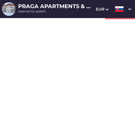
PRAGA APARTMENTS & RESTAURANT
EUR
rezervačný systém
1. Výber pobytu
2. Doplnkové služby
3. Vaše údaje
Apartmán - štúdio 30
Dátum príchodu
Dátum odchodu
Prosím vyberte
Prosím vyberte