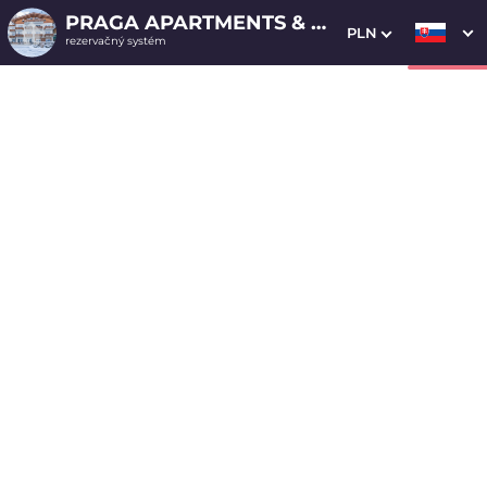
PRAGA APARTMENTS & RESTAURANT
PLN
rezervačný systém
1. Výber pobytu
2. Doplnkové služby
3. Vaše údaje
Dátum príchodu
Dátum odchodu
Prosím vyberte
Prosím vyberte