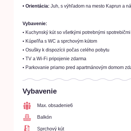
• Orientácia:
Juh, s výhľadom na mesto Kaprun a n
Vybavenie:
• Kuchynský kút so všetkými potrebnými spotrebičmi
• Kúpeľňa s WC a sprchovým kútom
• Osušky k dispozícii počas celého pobytu
• TV a Wi-Fi pripojenie zdarma
• Parkovanie priamo pred apartmánovým domom zd
Vybavenie
Max. obsadenie
6
Balkón
Sprchový kút