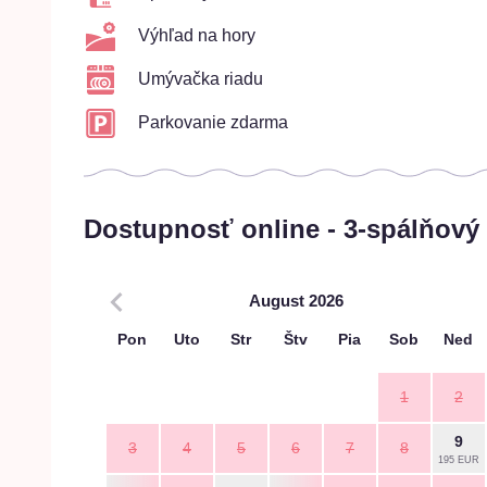
Výhľad na hory
Umývačka riadu
Parkovanie zdarma
Dostupnosť online - 3-spálňový
August 2026
Pon
Uto
Str
Štv
Pia
Sob
Ned
1
2
9
3
4
5
6
7
8
195 EUR