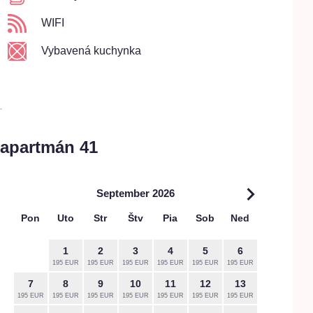
WIFI
Vybavená kuchynka
 apartmán 41
September 2026
Pon
Uto
Str
Štv
Pia
Sob
Ned
Pon
1
2
3
4
5
6
195 EUR
195 EUR
195 EUR
195 EUR
195 EUR
195 EUR
7
8
9
10
11
12
13
5
195 EUR
195 EUR
195 EUR
195 EUR
195 EUR
195 EUR
195 EUR
220 EUR