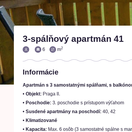
3-spálňový apartmán 41
2
6
m
Informácie
Apartmán s 3 samostatnými spálňami, s balkón
• Objekt:
Praga II.
• Poschodie:
3. poschodie s prístupom výťahom
• Susdené apartmány na poschodí:
40, 42
• Klimatizované
• Kapacita:
Max. 6 osôb (3 samostatné spálne s ma