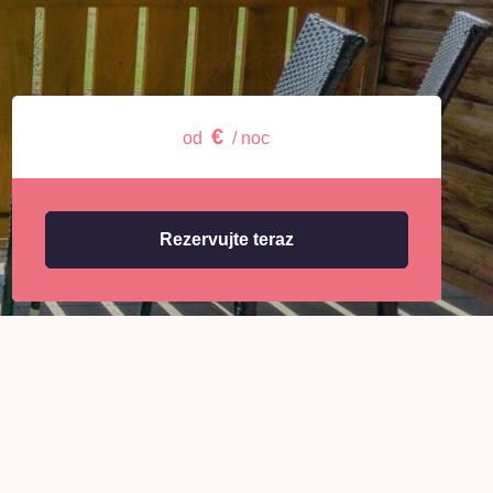
€
od
/ noc
Rezervujte teraz