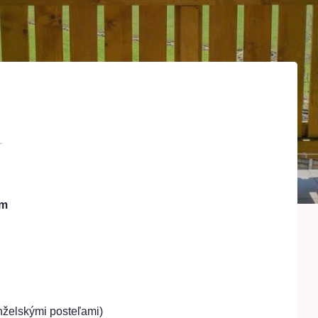
om
nželskými posteľami)