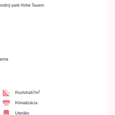
árodný park Hohe Tauern
arma
2
Rozloha
67m
Klimatizácia
Uteráky