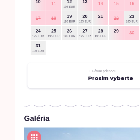
10
12
13
11
14
15
16
195 EUR
19
20
21
23
17
18
22
195 EUR
195 EUR
195 EUR
24
25
26
27
28
29
30
195 EUR
195 EUR
195 EUR
195 EUR
195 EUR
31
195 EUR
1. Dátum príchodu
Prosím vyberte
Galéria