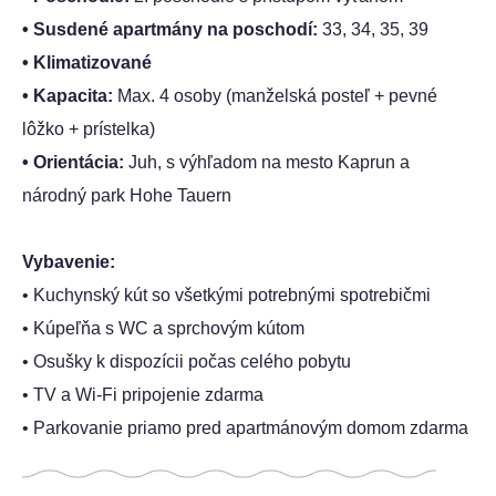
• Susdené apartmány na poschodí:
33, 34, 35, 39
• Klimatizované
• Kapacita:
Max. 4 osoby (manželská posteľ + pevné
lôžko + prístelka)
• Orientácia:
Juh, s výhľadom na mesto Kaprun a
národný park Hohe Tauern
Vybavenie:
• Kuchynský kút so všetkými potrebnými spotrebičmi
• Kúpeľňa s WC a sprchovým kútom
• Osušky k dispozícii počas celého pobytu
• TV a Wi-Fi pripojenie zdarma
• Parkovanie priamo pred apartmánovým domom zdarma