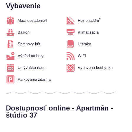
Vybavenie
2
Max. obsadenie
4
Rozloha
33m
Balkón
Klimatizácia
Sprchový kút
Uteráky
Výhľad na hory
WIFI
Umývačka riadu
Vybavená kuchynka
Parkovanie zdarma
Dostupnosť online - Apartmán -
štúdio 37