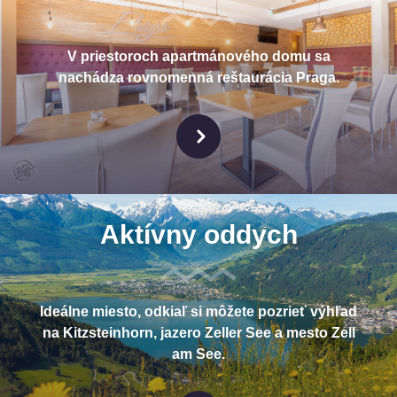
V priestoroch apartmánového domu sa
nachádza rovnomenná reštaurácia Praga.
Aktívny oddych
Ideálne miesto, odkiaľ si môžete pozrieť výhľad
na Kitzsteinhorn, jazero Zeller See a mesto Zell
am See.