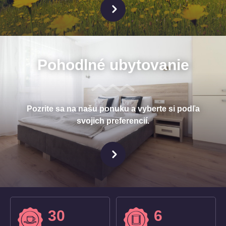
Pohodlné ubytovanie
Pozrite sa na našu ponuku a vyberte si podľa
svojich preferencií.
30
6