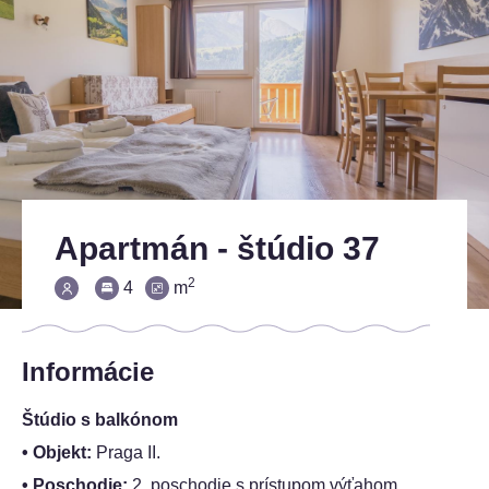
Apartmán - štúdio 37
2
4
m
Informácie
Štúdio s balkónom
• Objekt:
Praga II.
• Poschodie:
2. poschodie s prístupom výťahom