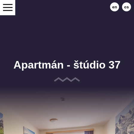
en
cs
Apartmán - štúdio 37